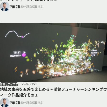
下田 幸祐
JQ 代表取締役社長
2026
/
04
/
21
考察とアイデア
地域の未来を五感で楽しめる～滋賀フューチャーシンキングウ
ィーク作品紹介その１
下田 幸祐
JQ 代表取締役社長