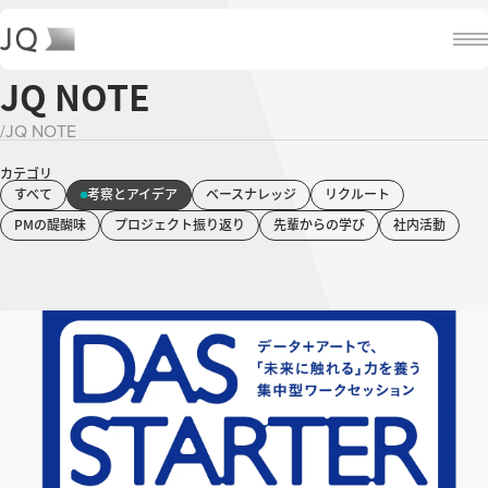
JQ NOTE
/
JQ NOTE
カテゴリ
すべて
考察とアイデア
ベースナレッジ
リクルート
PMの醍醐味
プロジェクト振り返り
先輩からの学び
社内活動