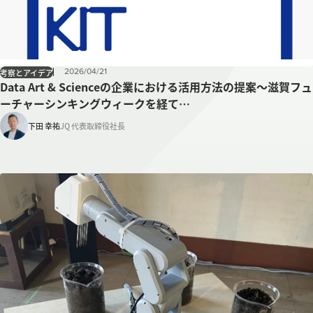
2026
/
04
/
21
考察とアイデア
Data Art & Scienceの企業における活用方法の提案～滋賀フュ
ーチャーシンキングウィークを経て…
下田 幸祐
JQ 代表取締役社長