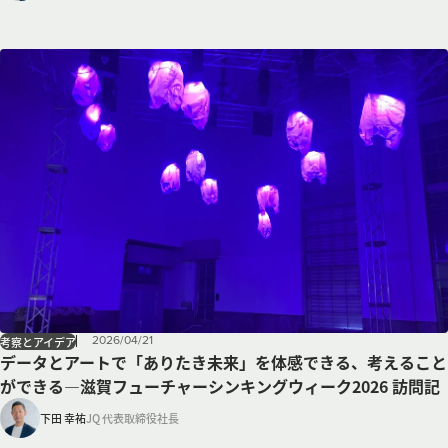
2026
/
04
/
21
考察とアイデア
データとアートで「ありたき未来」を体感できる、考えること
ができる—滋賀フューチャーシンキングウィーク2026 訪問記
下田 幸祐
JQ 代表取締役社長