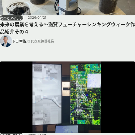
2026
/
04
/
21
考察とアイデア
未来の農業を考える～滋賀フューチャーシンキングウィーク作
品紹介その４
下田 幸祐
JQ 代表取締役社長