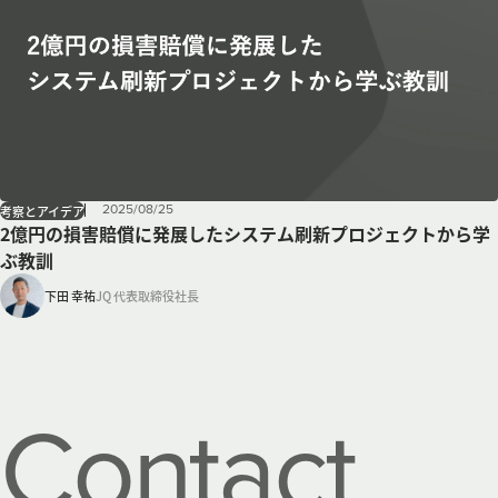
2025
/
08
/
25
考察とアイデア
2億円の損害賠償に発展したシステム刷新プロジェクトから学
ぶ教訓
下田 幸祐
JQ 代表取締役社長
Contact