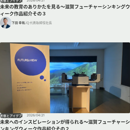
2026
/
04
/
21
考察とアイデア
未来の教育のありかたを見る～滋賀フューチャーシンキングウ
ィーク作品紹介その３
下田 幸祐
JQ 代表取締役社長
2026
/
04
/
21
考察とアイデア
未来へのインスピレーションが得られる～滋賀フューチャーシ
ンキングウィーク作品紹介その２