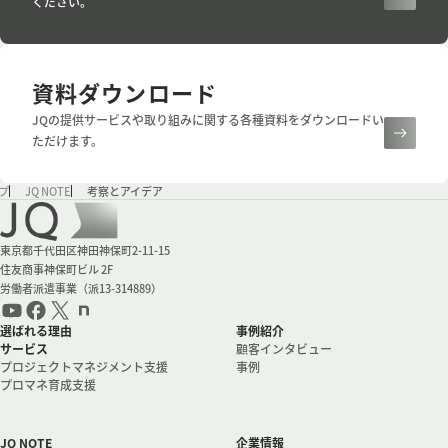
ください。
資料ダウンロード
JQの提供サービスや取り組みに関する各種資料をダウンロードい
ただけます。
プ
JQ NOTE
考察とアイデア
会社情報
東京都千代田区神田神保町2-11-15
住友商事神保町ビル 2F
労働者派遣事業（派13-314889）
選ばれる理由
事例紹介
サービス
顧客インタビュー
プロジェクトマネジメント支援
事例
プロマネ育成支援
JQ NOTE
企業情報