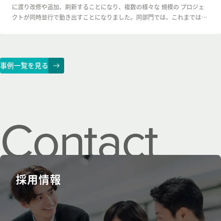
に渡り改修や追加、刷新することになり、複数の様々な 規模の プロジェ
クトが同時並行で動き出すことになりました。同部門では、これまでは保
守を中心とした 開発プロジェクトがほとんどだったため、既存のマネジメ
ント体制やルールでは、マルチベンダーによる複数の新規開発案件や大規
模刷新案件等を同時並行で 進行・運営させることが難しい状況でした。例
えば、 複雑な状況下でも運営させることが出来るだけの進捗管理や課題管
事例一覧を見る
理などの統一ルールや管理資料や成果物などの雛形が存在せず、案件毎に
異なる手法でタスク管理し報告 しているなど、マルチベンダーで複数プロ
ジェクトをガバナンスをかけながら推進するためには、プロジェクトマネ
ジメントのプロセスやルールの整備が十分とは言えない状況でした。
Contact
us.
採用情報