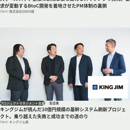
求が変動するBtoC開発を着地させたPM体制の裏側
Client :
株式会社GNUS様
製造業
プロジェクトマネジメント支援
キングジムが挑んだ10億円規模の基幹システム刷新プロジェ
クト。乗り越えた失敗と成功までの道のり
Client :
キングジム様