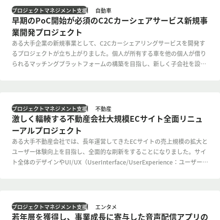
自動車
プロジェクトマネジメント支援
早期のPoC開始が必須のC2Cカーシェアサービス新規事
業開発プロジェクト
ある大手企業の新規事業として、C2Cカーシェアリングサービスを開発す
るプロジェクトが立ち上がりました。個人が所有する車を他の個人が借り
られるマッチングプラットフォームの構築を目指し、新しく子会社を設立
してサービス提供を行うという事業開発を伴うプロジェクトでした。しか
し、設立された子会社には、当初、社員が2人しかおらず、2人とも、サー
ビス開発・システム開発に関する知識が十分とはいえない状況でした。
不動産
プロジェクトマネジメント支援
激しく輻輳する不動産会社大規模ECサイト全面リニュ
ーアルプロジェクト
ある大手不動産会社では、長年運営してきたECサイトの売上規模の拡大と
ユーザー体験向上を目指し、全面的な刷新をすることになりました。サイ
ト全体のデザインやUI/UX（UserInterface/UserExperience：ユーザーイ
ンターフェース/ユーザー体験）の改善、顧客接点の拡大、購買行動の最
適化など、あらゆる側面での見直しを行い、単なるECサイトだけではな
く、マーケティング機能も持つ複合的なプラットフォームとしての再構築
を目指しました。
エンタメ
プロジェクトマネジメント支援
若年層を獲得し、事業成長に寄与した音声配信アプリの