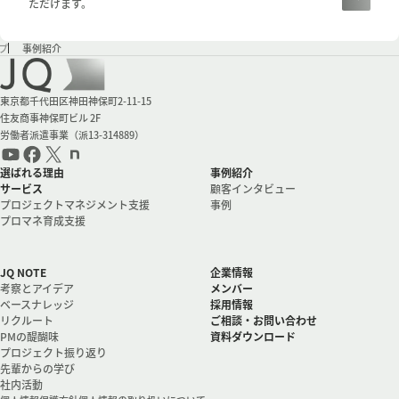
ただけます。
プ
事例紹介
会社情報
東京都千代田区神田神保町2-11-15
住友商事神保町ビル 2F
労働者派遣事業（派13-314889）
選ばれる理由
事例紹介
サービス
顧客インタビュー
プロジェクトマネジメント支援
事例
プロマネ育成支援
JQ NOTE
企業情報
考察とアイデア
メンバー
ベースナレッジ
採用情報
リクルート
ご相談・お問い合わせ
PMの醍醐味
資料ダウンロード
プロジェクト振り返り
先輩からの学び
社内活動