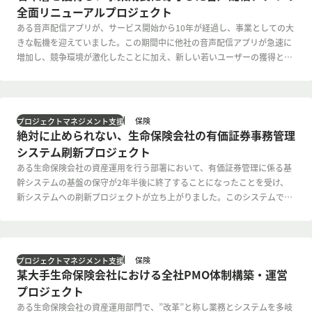
全面リニューアルプロジェクト
ある音声配信アプリが、サービス開始から10年が経過し、事業としての大
きな転機を迎えていました。この期間中に他社の音声配信アプリが急速に
増加し、競争環境が激化したことに加え、新しい若いユーザーの獲得とラ
イトユーザーの継続率向上が課題となっていました。人間の嗜好は時代と
共に変化するものですが、事業成長に向けた改革が必要でした。
保険
プロジェクトマネジメント支援
絶対に止められない、生命保険会社の有価証券事務管理
システム刷新プロジェクト
ある生命保険会社の資産運用を行う部署において、有価証券管理に係る基
幹システムの基盤の保守が2年半後に終了することになったことを受け、
新システムへの刷新プロジェクトが立ち上がりました。このシステムで
は、基盤の保守が切れること以外にも、例えば、システム自体の老朽化に
よるパフォーマンス低下、操作性の悪化などの課題が顕在化していまし
た。
保険
プロジェクトマネジメント支援
某大手生命保険会社における全社PMO体制構築・運営
プロジェクト
ある生命保険会社の資産運用部門で、”改革”と称し業務とシステムを多岐