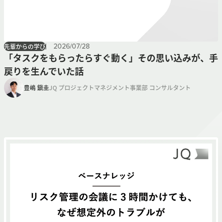
2026
/
07
/
28
先輩からの学び
「タスクをもらったらすぐ動く」その思い込みが、手
戻りを生んでいた話
豊嶋 鎭圭
JQ プロジェクトマネジメント事業部 コンサルタント