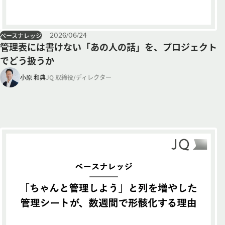
2026
/
06
/
24
ベースナレッジ
管理表には書けない「あの人の話」を、プロジェクト
でどう扱うか
小原 和典
JQ 取締役/ディレクター