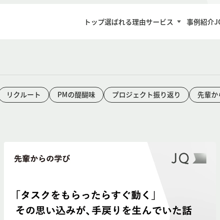
トップ
選ばれる理由
サービス
事例紹介
J
リクルート
PMの醍醐味
プロジェクト振り返り
先輩か