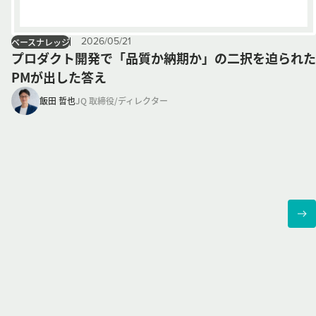
2026
/
05
/
21
ベースナレッジ
プロダクト開発で「品質か納期か」の二択を迫られた
PMが出した答え
飯田 哲也
JQ 取締役/ディレクター