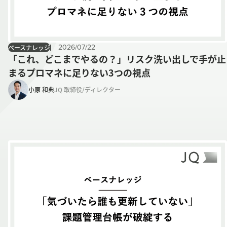
2026
/
07
/
22
ベースナレッジ
「これ、どこまでやるの？」リスク洗い出しで手が止
まるプロマネに足りない3つの視点
小原 和典
JQ 取締役/ディレクター