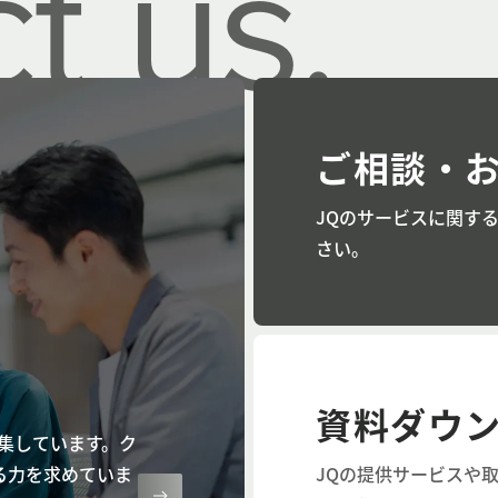
t us.
ご相談・
JQのサービスに関す
さい。
資料ダウ
集しています。ク
る力を求めていま
JQの提供サービスや