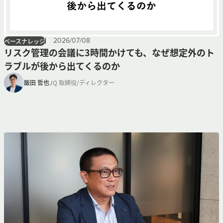
2026
/
07
/
08
ベースナレッジ
リスク管理の会議に3時間かけても、なぜ想定外のト
ラブルが後から出てくるのか
飯田 哲也
JQ 取締役/ディレクター