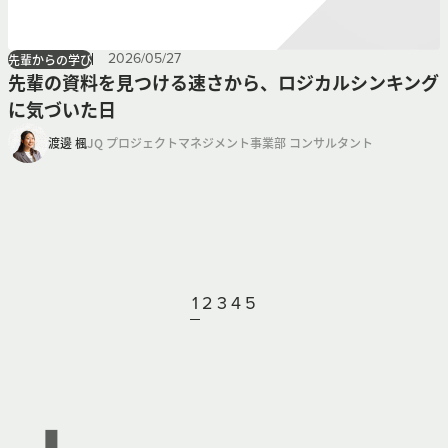
2026
/
05
/
27
先輩からの学び
先輩の資料を見つける速さから、ロジカルシンキング
に気づいた日
渡邊 楓
JQ プロジェクトマネジメント事業部 コンサルタント
1
2
3
4
5