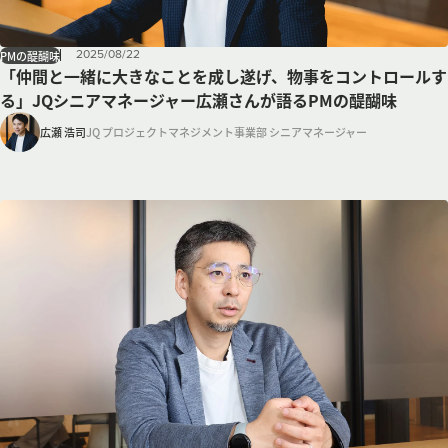
2025
/
08
/
22
PMの醍醐味
「仲間と一緒に大きなことを成し遂げ、物事をコントロールす
る」JQシニアマネージャー広瀬さんが語るPMの醍醐味
広瀬 浩司
JQ プロジェクトマネジメント事業部 シニアマネージャー