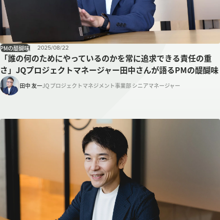
2025
/
08
/
22
PMの醍醐味
「誰の何のためにやっているのかを常に追求できる責任の重
さ」JQプロジェクトマネージャー田中さんが語るPMの醍醐味
田中 友一
JQ プロジェクトマネジメント事業部 シニアマネージャー