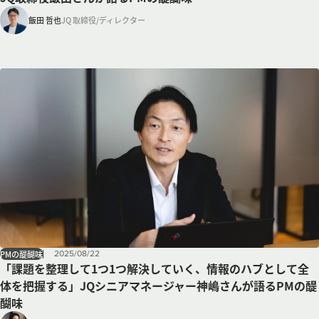
飯田 哲也
JQ 取締役/ディレクター
2025
/
08
/
22
PMの醍醐味
「課題を整理して1つ1つ解決していく、情報のハブとして全
体を把握する」JQシニアマネージャー神嶋さんが語るPMの醍
醐味