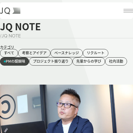
JQ NOTE
/
JQ NOTE
カテゴリ
すべて
考察とアイデア
ベースナレッジ
リクルート
PMの醍醐味
プロジェクト振り返り
先輩からの学び
社内活動