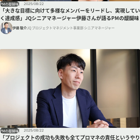
2025
/
08
/
22
PMの醍醐味
「大きな目標に向けて多様なメンバーをリードし、実現してい
く達成感」JQシニアマネージャー伊藤さんが語るPMの醍醐味
伊藤 駿介
JQ プロジェクトマネジメント事業部 シニアマネージャー
2025
/
08
/
22
PMの醍醐味
「プロジェクトの成功も失敗も全てプロマネの責任というやり