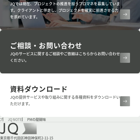
JQでは現在、プロジェクトの推進を担うプロマネを募集していま
す。クライアントと伴走し、プロジェクトを確実に前進させる力
を求めています。
ご相談・お問い合わせ
JQのサービスに関するご相談やご依頼はこちらからお問い合わせ
ください。
資料ダウンロード
JQの提供サービスや取り組みに関する各種資料をダウンロードい
ただけます。
プ
JQ NOTE
PMの醍醐味
会社情報
東京都千代田区神田神保町2-11-15