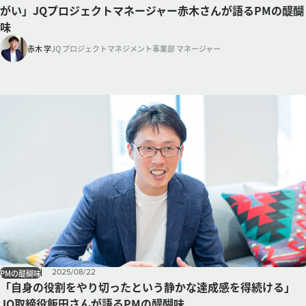
がい」JQプロジェクトマネージャー赤木さんが語るPMの醍醐
味
赤木 学
JQ プロジェクトマネジメント事業部 マネージャー
2025
/
08
/
22
PMの醍醐味
「自身の役割をやり切ったという静かな達成感を得続ける」
JQ取締役飯田さんが語るPMの醍醐味