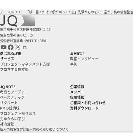
プ
JQ NOTE
「紙に書くだけで頭が回ってくる」先輩からのその一言が、私の情報整
会社情報
東京都千代田区神田神保町2-11-15
住友商事神保町ビル 2F
労働者派遣事業（派13-314889）
選ばれる理由
事例紹介
サービス
顧客インタビュー
プロジェクトマネジメント支援
事例
プロマネ育成支援
JQ NOTE
企業情報
考察とアイデア
メンバー
ベースナレッジ
採用情報
リクルート
ご相談・お問い合わせ
PMの醍醐味
資料ダウンロード
プロジェクト振り返り
先輩からの学び
社内活動
個人情報保護方針
個人情報の取り扱いについて