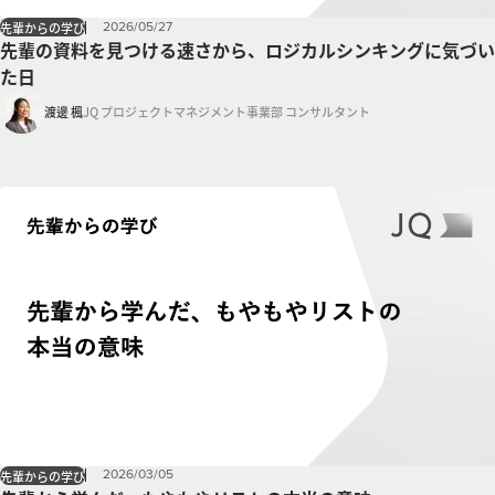
2026
/
05
/
27
先輩からの学び
先輩の資料を見つける速さから、ロジカルシンキングに気づい
た日
渡邊 楓
JQ プロジェクトマネジメント事業部 コンサルタント
2026
/
03
/
05
先輩からの学び