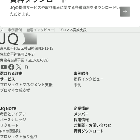
JQの提供サービスや取り組みに関する各種資料をダウンロードい
ただけます。
プ
事例紹介
顧客インタビュー
プロマネ育成支援
会社情報
東京都千代田区神田神保町2-11-15
住友商事神保町ビル 2F
労働者派遣事業（派13-314889）
選ばれる理由
事例紹介
サービス
顧客インタビュー
プロジェクトマネジメント支援
事例
プロマネ育成支援
JQ NOTE
企業情報
考察とアイデア
メンバー
ベースナレッジ
採用情報
リクルート
ご相談・お問い合わせ
PMの醍醐味
資料ダウンロード
プロジェクト振り返り