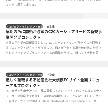
ェクトに着手しました。
自動車
プロジェクトマネジメント支援
早期のPoC開始が必須のC2Cカーシェアサービス新規事
業開発プロジェクト
ある大手企業の新規事業として、C2Cカーシェアリングサービスを開発す
るプロジェクトが立ち上がりました。個人が所有する車を他の個人が借り
られるマッチングプラットフォームの構築を目指し、新しく子会社を設立
してサービス提供を行うという事業開発を伴うプロジェクトでした。しか
し、設立された子会社には、当初、社員が2人しかおらず、2人とも、サー
ビス開発・システム開発に関する知識が十分とはいえない状況でした。
不動産
プロジェクトマネジメント支援
激しく輻輳する不動産会社大規模ECサイト全面リニュ
ーアルプロジェクト
ある大手不動産会社では、長年運営してきたECサイトの売上規模の拡大と
ユーザー体験向上を目指し、全面的な刷新をすることになりました。サイ
ト全体のデザインやUI/UX（UserInterface/UserExperience：ユーザーイ
ンターフェース/ユーザー体験）の改善、顧客接点の拡大、購買行動の最