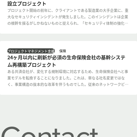
設立プロジェクト
プロジェクト開始の前年に、クライアントである製造業の大手企業に、重
大なセキュリティインシデントが発生しました。このインシデントは企業
の根幹を揺るがしかねないものと捉えられ、「セキュリティ体制の強化」
が最優先経営課題として位置づけられました。これまでのセキュリティ運
用は委員会的な位置づけでいわゆるサブタスク化されてしまっていたた
め、、継続的で、さらに専門的なセキュリティ運用を主体的に実行する組
織の立上げが必要になりました。
保険
プロジェクトマネジメント支援
24ヶ月以内に刷新が必須の生命保険会社の基幹システ
ム再構築プロジェクト
ある共済会社が、変化する規制環境に対応するため、生命保険会社へと事
業モデルを転換することになりました。これは、単なる社名変更ではな
く、事業構造の抜本的な改革を伴うものでした。従来のネットワークビジ
ネスモデルと現金取引中心の運営からの脱却を図り、販売戦略、契約管
理、支払い基準など、あらゆる側面で見直しを迫られました。特に、顧客
データ管理や資金運用に関する法規制への準拠が喫緊の課題となり、これ
らの変革を支える基幹システムの再構築が急務となりました。
Contact