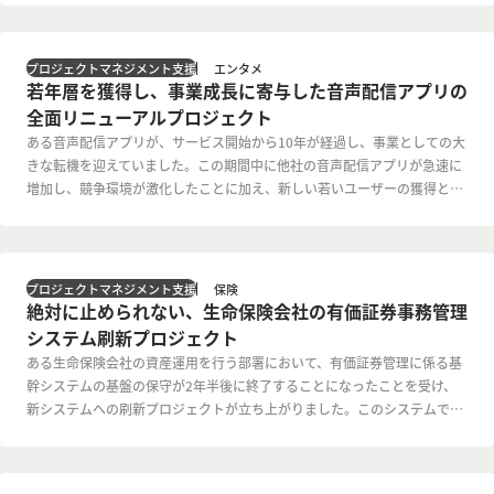
適化など、あらゆる側面での見直しを行い、単なるECサイトだけではな
く、マーケティング機能も持つ複合的なプラットフォームとしての再構築
を目指しました。
エンタメ
プロジェクトマネジメント支援
若年層を獲得し、事業成長に寄与した音声配信アプリの
全面リニューアルプロジェクト
ある音声配信アプリが、サービス開始から10年が経過し、事業としての大
きな転機を迎えていました。この期間中に他社の音声配信アプリが急速に
増加し、競争環境が激化したことに加え、新しい若いユーザーの獲得とラ
イトユーザーの継続率向上が課題となっていました。人間の嗜好は時代と
共に変化するものですが、事業成長に向けた改革が必要でした。
保険
プロジェクトマネジメント支援
絶対に止められない、生命保険会社の有価証券事務管理
システム刷新プロジェクト
ある生命保険会社の資産運用を行う部署において、有価証券管理に係る基
幹システムの基盤の保守が2年半後に終了することになったことを受け、
新システムへの刷新プロジェクトが立ち上がりました。このシステムで
は、基盤の保守が切れること以外にも、例えば、システム自体の老朽化に
よるパフォーマンス低下、操作性の悪化などの課題が顕在化していまし
た。