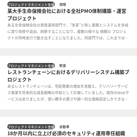
保険
プロジェクトマネジメント支援
某大手生命保険会社における全社PMO体制構築・運営
プロジェクト
ある生命保険会社の資産運用部門で、”改革”と称し業務とシステムを多岐
に渡り改修や追加、刷新することになり、複数の様々な 規模の プロジェ
クトが同時並行で動き出すことになりました。同部門では、これまでは保
守を中心とした 開発プロジェクトがほとんどだったため、既存のマネジメ
ント体制やルールでは、マルチベンダーによる複数の新規開発案件や大規
模刷新案件等を同時並行で 進行・運営させることが難しい状況でした。例
えば、 複雑な状況下でも運営させることが出来るだけの進捗管理や課題管
飲食
プロジェクトマネジメント支援
理などの統一ルールや管理資料や成果物などの雛形が存在せず、案件毎に
レストランチェーンにおけるデリバリーシステム構築プ
異なる手法でタスク管理し報告 しているなど、マルチベンダーで複数プロ
ロジェクト
ジェクトをガバナンスをかけながら推進するためには、プロジェクトマネ
あるレストランチェーンは、宅配需要の増加を見据え、デリバリーサービ
ジメントのプロセスやルールの整備が十分とは言えない状況でした。
ス事業を将来的な成長戦略の中核として計画していました。既存のWebサ
ービスはありましたが、使い勝手の悪さや画一的な価格設定しかできない
点、クーポン配布ができないなどの問題がありました。既存システムで
は、これからデリバリーサービス市場で競争力を持って戦っていくのは難
しい状況でした。
自動車
プロジェクトマネジメント支援
18か月以内に立上げ必須のセキュリティ運用専任組織