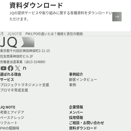
資料ダウンロード
JQの提供サービスや取り組みに関する各種資料をダウンロードい
ただけます。
プ
JQ NOTE
PMとPOの違いとは？権限と責任の範囲
会社情報
東京都千代田区神田神保町2-11-15
住友商事神保町ビル 2F
労働者派遣事業（派13-314889）
選ばれる理由
事例紹介
サービス
顧客インタビュー
プロジェクトマネジメント支援
事例
プロマネ育成支援
JQ NOTE
企業情報
考察とアイデア
メンバー
ベースナレッジ
採用情報
リクルート
ご相談・お問い合わせ
PMの醍醐味
資料ダウンロード