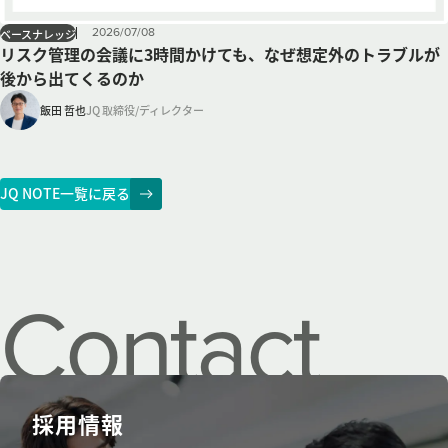
2026
/
07
/
08
ベースナレッジ
リスク管理の会議に3時間かけても、なぜ想定外のトラブルが
後から出てくるのか
飯田 哲也
JQ 取締役/ディレクター
JQ NOTE一覧に戻る
Contact
us.
採用情報