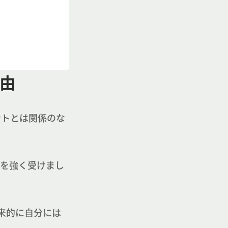
理由
ントとは関係のな
象を強く受けまし
。
来的に自分には