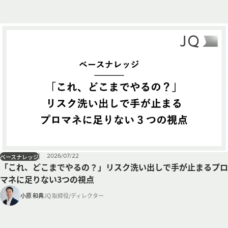
2026
/
07
/
22
ベースナレッジ
「これ、どこまでやるの？」リスク洗い出しで手が止まるプロ
マネに足りない3つの視点
小原 和典
JQ 取締役/ディレクター