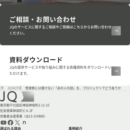
ご相談・お問い合わせ
JQのサービスに関するご相談やご依頼はこちらからお問い合わせ
ください。
資料ダウンロード
JQの提供サービスや取り組みに関する各種資料をダウンロードい
ただけます。
プ
JQ NOTE
管理表には書けない「あの人の話」を、プロジェクトでどう扱うか
会社情報
東京都千代田区神田神保町2-11-15
住友商事神保町ビル 2F
労働者派遣事業（派13-314889）
選ばれる理由
事例紹介