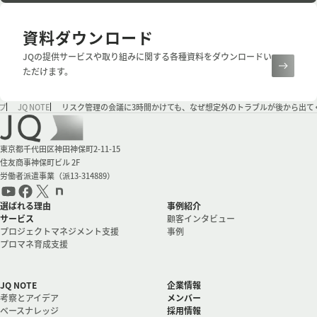
資料ダウンロード
JQの提供サービスや取り組みに関する各種資料をダウンロードい
ただけます。
プ
JQ NOTE
リスク管理の会議に3時間かけても、なぜ想定外のトラブルが後から出て
会社情報
東京都千代田区神田神保町2-11-15
住友商事神保町ビル 2F
労働者派遣事業（派13-314889）
選ばれる理由
事例紹介
サービス
顧客インタビュー
プロジェクトマネジメント支援
事例
プロマネ育成支援
JQ NOTE
企業情報
考察とアイデア
メンバー
ベースナレッジ
採用情報