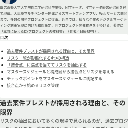
慶応義塾大学大学院理工学研究科卒業後、NTTデータ、NTTデータ経営研究所を経
て現職。大規模マルチベンダー開発からスマートフォンアプリ、Webサービス開発
まで、多数の開発プロジェクトに従事。近年では、様々な企業のデジタルマーケテ
ィング施策実現に向けた構想策定、同プロジェクト開発推進を手掛ける。著作に
「本当に使えるDXプロジェクトの教科書」（共著／日経BP社）。
目次
過去案件ブレストが採用される理由と、その限界
リスク一覧が形骸化する4つの構造
「接合点」に焦点を当ててリスクを抽出する
マスタースケジュールと構成図から接合点とリスクを考える
チェックポイントをマスタースケジュールに明記する
接合点から始めるリスク管理
過去案件ブレストが採用される理由と、その
限界
リスクの抽出において多くの現場で見られるのが、過去プロジ